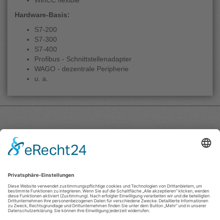
WinCC flexible
Hardware-Basis:
S7-200
S7-300
S7-400
Profibus - Schnittstellenadapter
WAGO - dezentrale Peripherie
u. a.