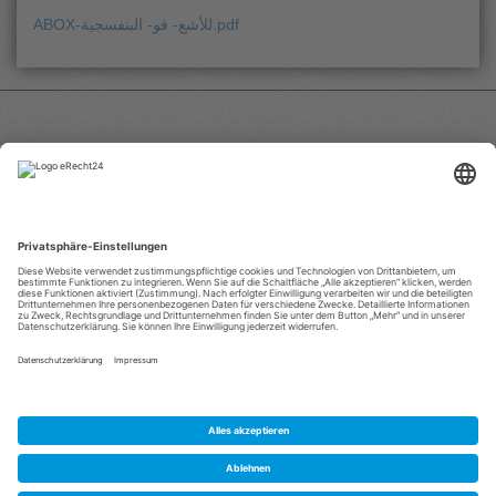
ABOX-للأشع- فو- البنفسجية.pdf