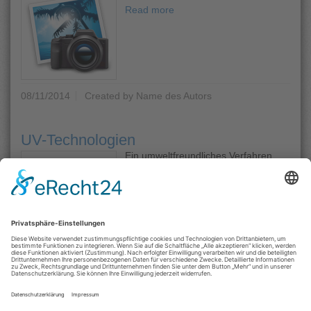
Read more
08/11/2014
Created by Name des Autors
UV-Technologien
Ein umweltfreundliches Verfahren
Read more
07/02/2013
Created by Name des Autors
Page 2 of 2.
Previous
1
2